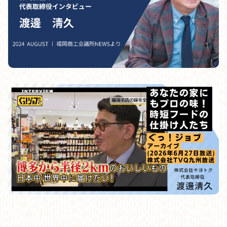
2025』に福岡OISAブースにて出展いたします。新商品の試食
も行っておりますので皆様のご来場をお待ちしております。
新商品「英国昇龍 トリュフ香る豚骨ラ
2024.11.21
ーメン2人前」発売
博多・警固に位置する人気ラーメン店「英国昇龍」と提携し、
新商品の「英国昇龍 トリュフ豚骨ラーメン 2食入」を発売いた
します。クリーミーな豚骨スープにトリュフの芳醇な香りと魚
介の旨みをプラスした、今までにない新しい味わいをご家庭で
お手軽にお楽しみいただけます。
詳細はこちらから