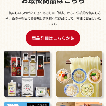
お取扱商品はこちら
手延べうどん・つゆ・ギフト発売
博多・警固の人気店「釜喜利うどん」監修による「博多手延べ
美味しいものがたくさんある町＝「博多」から、伝統的な美味しさ
うどん」「うどんつゆ」「ギフトセット」を発売しました。
や、
街の今を伝える美味しさを様々な商品にして、皆様にお届けいた
福岡県糸島産小麦を100％使用した博多手延べうどんと、麺の
します。
旨みを引き立てる専用つゆを通じて、博多うどん文化をご家庭
や贈り物として楽しんでいただける商品です。
商品詳細はこちらから
詳しくはこちらから
福岡ギフト・ショー2026出展のご案内
2026.05.08
2026年6月11日（木）～12日（金）にマリンメッセ福岡B館で
開催される、九州最大のパーソナルギフトと販促品の国際見本
市『福岡ギフト・ショー2026／福岡プレミアム・インセンテ
ィブショー2026』に、DOCOREふくおか商工会ショップブー
ス内にて昨年に続き出展いたします。
当日は新商品の披露も予定しております。皆様のご来場を心よ
りお待ちしております。