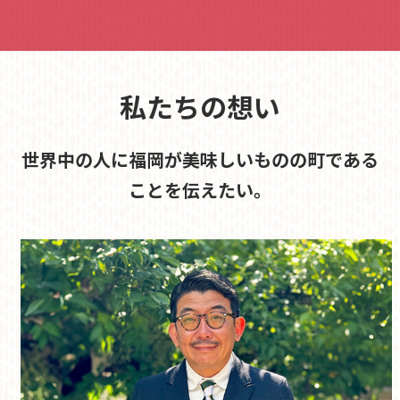
年末年始休暇のお知らせ2025
2025.12.10
拝啓 時下ますますご繁栄のこととお慶び申し上げます。
平素は格別のご高配を賜り、厚く御礼申し上げます。
私たちの想い
さて、年末年始の休暇につきましては、下記の通りとさせてい
ただきます。
誠に勝手とは存じますが、何卒ご配慮のほど宜しくお願い申し
世界中の人に福岡が美味しいものの町である
上げます。
2025年12月27日（土）～2026年1月4日(日)
ことを伝えたい。
※1月5日(月)より平常どおり営業致します
Food EXPO Kyushu 2025出展のご案内
2025.09.08
2025年10月6日（火）～7日（水）に福岡国際センターで開催
される、九州・山口の食をテーマにした展示会『Food EXPO
Kyushu 2025／フードエキスポ九州』に、出展いたします。
当日は新商品の披露も予定しております。皆様のご来場を心よ
りお待ちしております。