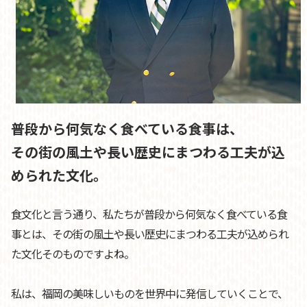
新商品「五島牛モツのトマト煮込み」発
2025.07.01
売
福岡・高砂の人気イタリアンレストラン「Albero（アルベ
ロ）」監修による新商品「五島牛モツのトマト煮込み」を、
2025年7月1日（月）より発売いたします。本商品は、「五島
牛」のモツ（内臓肉）を100％使用し、トマトと香味野菜、ハ
ーブとともにじっくり煮込んだイタリア風の煮込み缶詰です。
普段から何気なく食べている食事は、
詳細はこちらから
その街の風土や長い歴史にまつわる工夫が込
新商品「梅えつゆ」発売
2025.06.23
められた文化。
太宰府市の「梅プロジェクト」と連携し、福岡県立福岡農業高
食文化と言う通り、私たちが普段から何気なく食べている食
等学校（福岡県太宰府市）との共同開発による新商品「梅えつ
ゆ」を、2025年6月より販売いたします。本商品は、地元高校
事とは、その街の風土や長い歴史にまつわる工夫が込められ
生の発想と、食品メーカーの技術が結集。太宰府の梅を活かし
た文化そのものですよね。
た「梅えつゆ」が完成しました。
詳細はこちらから
私は、福岡の美味しいものを世界中に発信していくことで、
福岡ギフト・ショー2025出展のご案内
2025.06.06