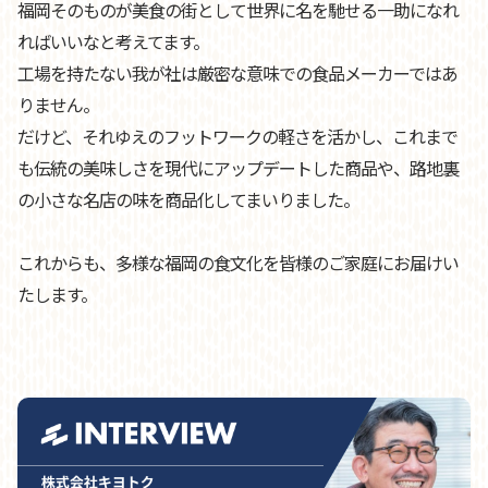
福岡そのものが美食の街として世界に名を馳せる一助になれ
2025年6月25日（水）～26日（木）にマリンメッセ福岡B館で
ればいいなと考えてます。
開催される、九州最大のパーソナルギフトと販促品の国際見本
工場を持たない我が社は厳密な意味での食品メーカーではあ
市『福岡ギフト・ショー2025／福岡プレミアム・インセンテ
りません。
ィブショー2025』に、DOCOREふくおか商工会ショップブー
ス内にて初出展いたします。 当日は新商品の披露も予定して
だけど、それゆえのフットワークの軽さを活かし、これまで
おります。皆様のご来場を心よりお待ちしております。
も伝統の美味しさを現代にアップデートした商品や、路地裏
の小さな名店の味を商品化してまいりました。
新商品「博多和牛 コンビーフ」発売
2025.06.04
これからも、多様な福岡の食文化を皆様のご家庭にお届けい
福岡・舞鶴の人気英国パブ「GASTRO PUB ALES（ガストロパ
ブ エールズ）」監修の新商品『無添加 博多和牛コンビーフ』
たします。
を、2025年6月より全国で販売開始いたします。 本商品は、保
存料・化学調味料を一切使用せず、博多和牛本来の旨味を活か
した贅沢な逸品です。
詳細はこちらから
FOODEX JAPAN 2025出展のご案内
2025.02.25
2025年3月11日（火）～14日（金）に東京ビッグサイトで開催
されるアジア最大の食品・飲料展示会『FOODEX JAPAN