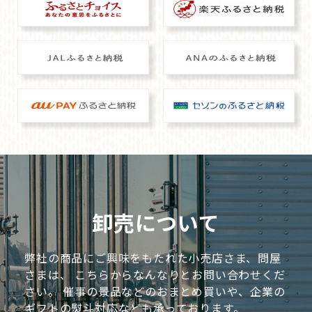
2026年3月10日（火）～13日（金）東京ビッグサイトで開催す
る、日本・アジア最大級の食品・飲料展示会『FOODEX JAPAN
2026』に、出展いたします。
当日は新商品の披露、試食会も予定しておりますので皆様のご
来場を心よりお待ちしております。
FOOD STYLE JAPAN 2026＜沖縄＞出展
2026.02.01
のご案内
2026年2月25日（水）～26日（木）に沖縄コンベンションセン
ターで開催される、食の展示会『FOOD STYLE JAPAN 2026 ＜
沖縄＞』に、出展いたします。
卸売について
当日は新商品の披露、試食会も予定しておりますので皆様のご
来場を心よりお待ちしております。
弊社の商品にご興味をもたれた小売店さま、問屋
さまは、
こちらからなんなりとお問い合わせくだ
FOOD STYLE JAPAN 2026＜関西＞出展
2026.01.06
さい。
催事の景品などのおまとめ買いや、企業の
のご案内
ギフトの熨斗対応なども承っております。