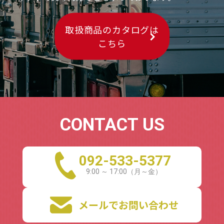
2026年1月28日（水）～29日（木）にインデックス大阪で開催
される、関西最大級の展示会『FOOD STYLE JAPAN 2026＜関
取扱商品のカタログは
西＞』に、出展いたします。
こちら
当日は新商品の披露、試食会も予定しておりますので皆様のご
来場を心よりお待ちしております。
新商品「相撲茶屋大塚監修 ちゃんこ鍋の
2025.12.19
スープ（2人前）」発売のお知らせ
CONTACT US
福岡・高砂の人気ちゃんこ鍋店「相撲茶屋大塚」監修による新
商品
『ちゃんこ鍋のスープ（2人前）』を、2025年12月より全国で
092-533-5377
販売開始いたします。
本商品は、鶏の旨みに胡椒がピリッと効いた秘伝の無添加スー
プが特長です。
お好みの具材を加えるだけで、本格的なちゃんこ鍋をご家庭で
お楽しみいただけます。
メールでお問い合わせ
詳細はこちらから